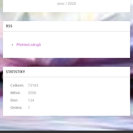
<<
únor / 2026
>>
RSS
Přehled zdrojů
STATISTIKY
Celkem:
73183
Měsíc:
3506
Den:
124
Online:
1